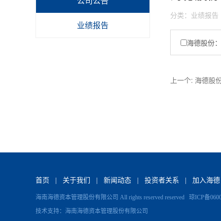
公司公告
分类：
业绩报告
业绩报告
海德股份：
上一个:
海德股份
首页
|
关于我们
|
新闻动态
|
投资者关系
|
加入海德
海南海德资本管理股份有限公司 All rights reserved reserved
琼ICP备0600
技术支持：
海南海德资本管理股份有限公司