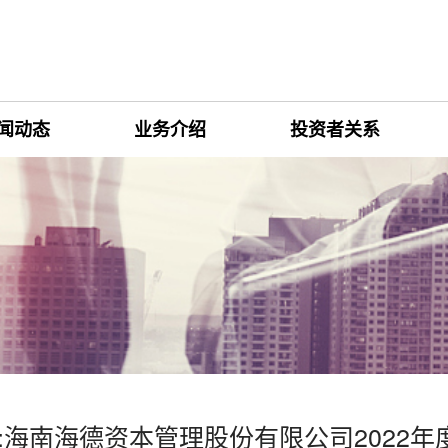
闻动态
业务介绍
投资者关系
:海南海德资本管理股份有限公司2022