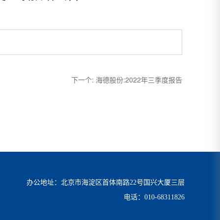
下一个:
海德股份:2022年三季度报告
办公地址：北京市海淀区首体南路22号国兴大厦三层
电话：
010-68311826