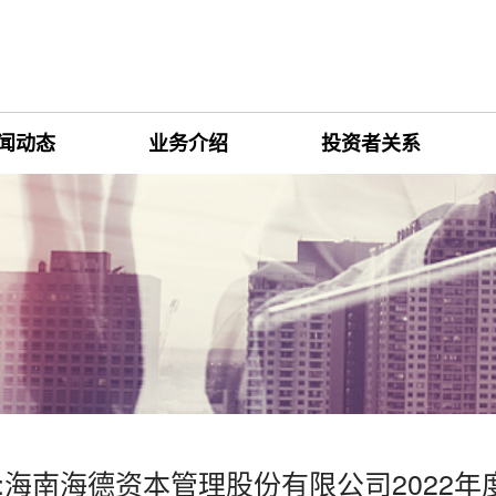
闻动态
业务介绍
投资者关系
:海南海德资本管理股份有限公司2022