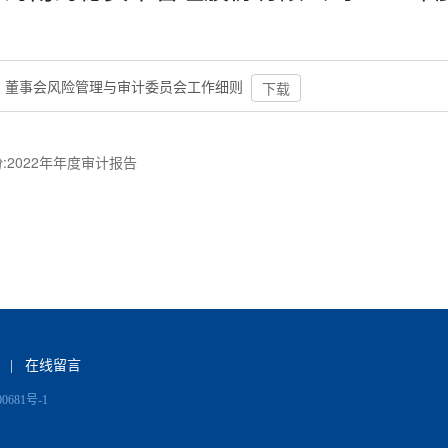
 董事会风险管理与审计委员会工作细则
下载
:2022年年度审计报告
|
在线留言
0681号-1