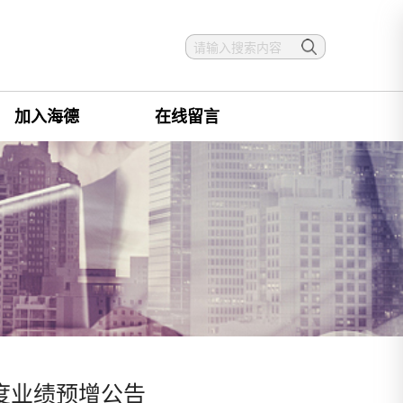
加入海德
在线留言
年度业绩预增公告