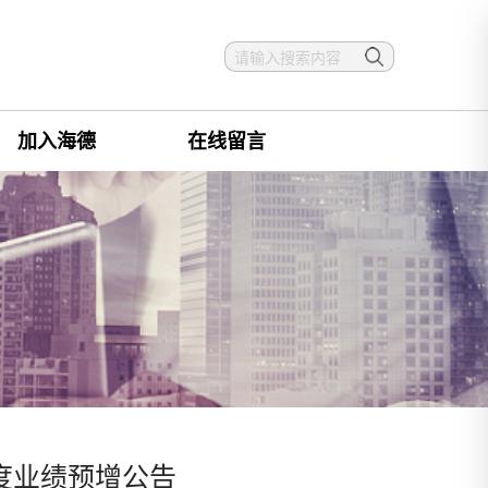
加入海德
在线留言
年度业绩预增公告