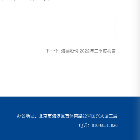
下一个:
海德股份:2022年三季度报告
办公地址：北京市海淀区首体南路22号国兴大厦三层
电话：
010-68311826