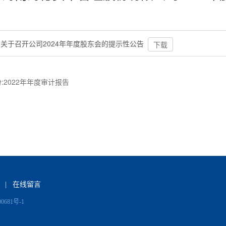
关于召开公司2024年年度股东会的提示性公告
下载
:2022年年度审计报告
|
在线留言
0681号-1