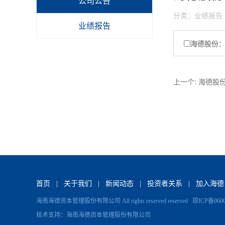
公司公告
分类：
业绩报告
业绩报告
海德股份：
上一个:
海德股份
首页
|
关于我们
|
新闻动态
|
投资者关系
|
加入海德
海南海德资本管理股份有限公司 All rights reserved reserved
琼ICP备0600
技术支持：
海南海德资本管理股份有限公司