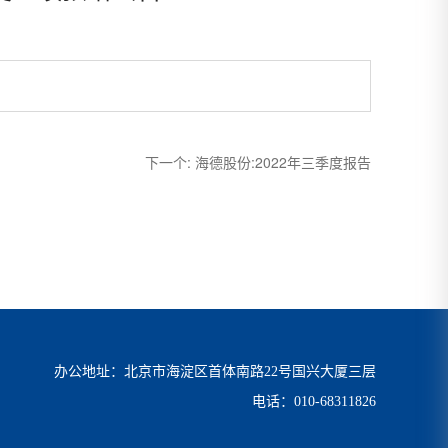
下一个:
海德股份:2022年三季度报告
办公地址：北京市海淀区首体南路22号国兴大厦三层
电话：
010-68311826